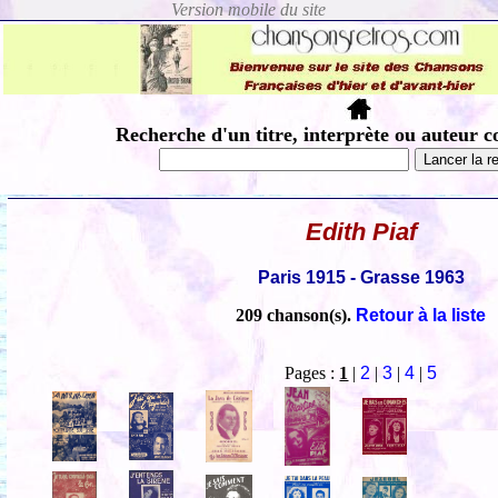
Recherche d'un titre, interprète ou auteur c
Edith Piaf
Paris 1915 - Grasse 1963
209 chanson(s).
Retour à la liste
Pages :
1
|
2
|
3
|
4
|
5