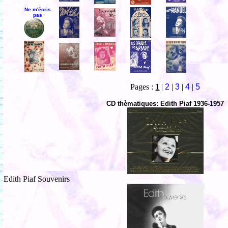
Ne m'écris
pas
Pages :
1
|
2
|
3
|
4
|
5
CD thèmatiques: Edith Piaf 1936-1957
Edith Piaf Souvenirs