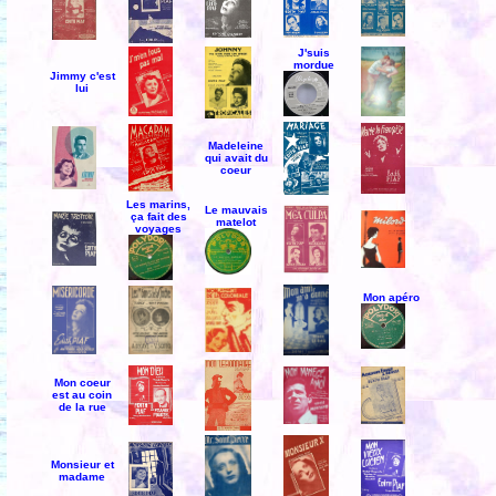
J'suis
mordue
Jimmy c'est
lui
Madeleine
qui avait du
coeur
Les marins,
Le mauvais
ça fait des
matelot
voyages
Mon apéro
Mon coeur
est au coin
de la rue
Monsieur et
madame