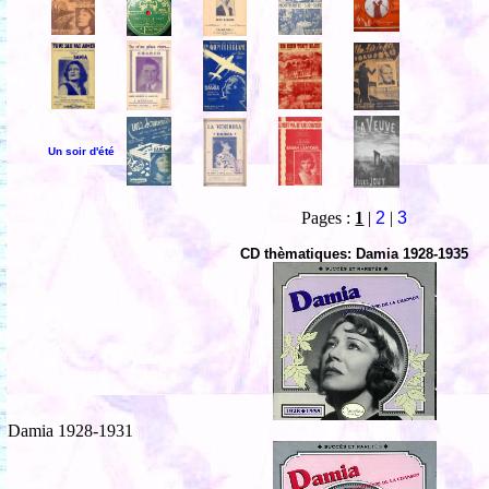
Un soir d'été
Pages :
1
|
2
|
3
CD thèmatiques: Damia 1928-1935
Damia 1928-1931