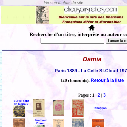
Recherche d'un titre, interprète ou auteur c
Damia
Paris 1889 - La Celle St-Cloud 19
120 chanson(s).
Retour à la liste
Pages :
1
|
2
|
3
Sur le pont
de Morlaix
Toboggan
Tout fout
l'camp