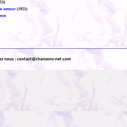
53)
le amour
(1951)
rire
ez nous : contact@chansons-net.com