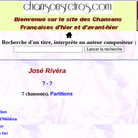
Recherche d'un titre, interprète ou auteur compositeur :
José Rivéra
? - ?
7 chanson(s).
Partitions
ulon
d'Héléna
an
 toi