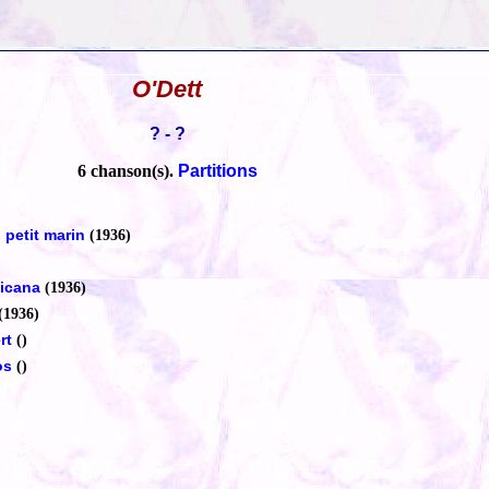
O'Dett
? - ?
6 chanson(s).
Partitions
 petit marin
(1936)
ticana
(1936)
(1936)
rt
()
'os
()