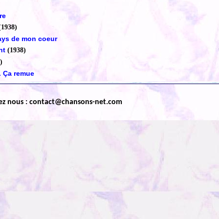
re
(1938)
 pays de mon coeur
nt
(1938)
)
. Ça remue
ez nous : contact@chansons-net.com