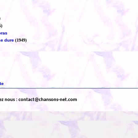
)
5)
bras
ne dure
(1949)
te
ez nous : contact@chansons-net.com