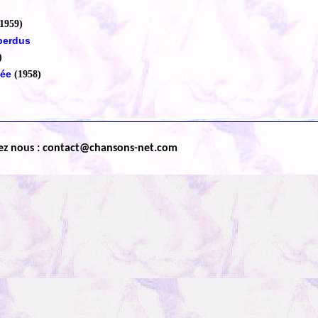
(1959)
perdus
)
née
(1958)
ez nous : contact@chansons-net.com