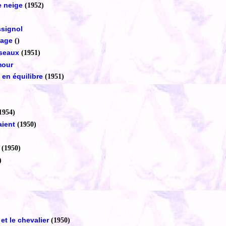
 neige
(1952)
ssignol
lage
()
iseaux
(1951)
mour
 en équilibre
(1951)
1954)
aient
(1950)
(1950)
)
 et le chevalier
(1950)