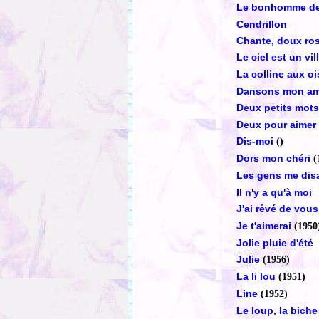
Le bonhomme de
Cendrillon
Chante, doux ro
Le ciel est un vil
La colline aux o
Dansons mon a
Deux petits mots
Deux pour aimer
Dis-moi
()
Dors mon chéri
(
Les gens me dis
Il n'y a qu'à moi
J'ai rêvé de vous
Je t'aimerai
(1950
Jolie pluie d'été
Julie
(1956)
La li lou
(1951)
Line
(1952)
Le loup, la biche