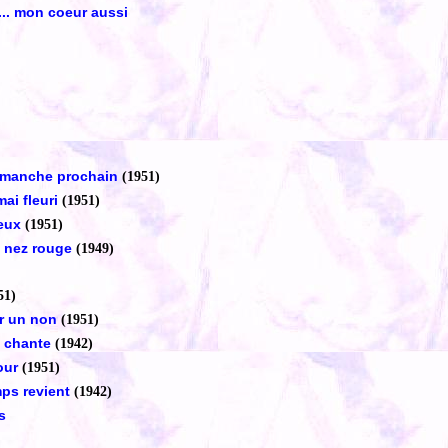
... mon coeur aussi
imanche prochain
(1951)
ai fleuri
(1951)
eux
(1951)
u nez rouge
(1949)
51)
r un non
(1951)
i chante
(1942)
our
(1951)
ps revient
(1942)
s