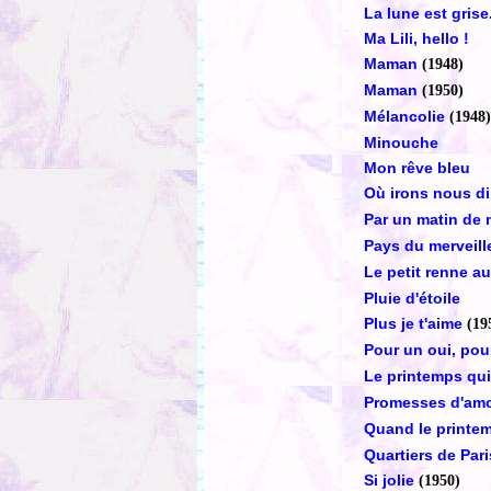
La lune est grise
Ma Lili, hello !
Maman
(1948)
Maman
(1950)
Mélancolie
(1948)
Minouche
Mon rêve bleu
Où irons nous d
Par un matin de m
Pays du merveill
Le petit renne a
Pluie d'étoile
Plus je t'aime
(19
Pour un oui, pou
Le printemps qu
Promesses d'am
Quand le printem
Quartiers de Pari
Si jolie
(1950)