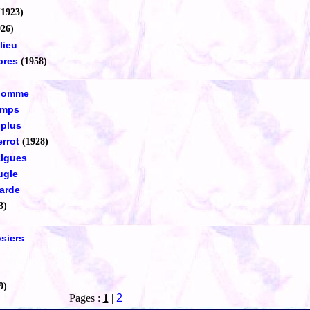
(1923)
926)
lieu
bres
(1958)
 homme
emps
 plus
errot
(1928)
algues
eugle
arde
3)
siers
9)
Pages :
1
|
2