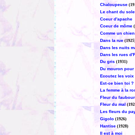
Chaloupeuse
(19
Le chant du solei
Coeur d'apache
Coeur de môme
Comme un chien
Dans la rue
(1925
Dans les nuits m
Dans les rues d
Du gris
(1931)
Du mouron pour l
Ecoutez les voix
Est-ce bien toi ?
La femme à la ro
Fleur du faubou
Fleur du mal
(192
Les fleurs du pa
Gigolo
(1926)
Hantise
(1928)
Il est à moi