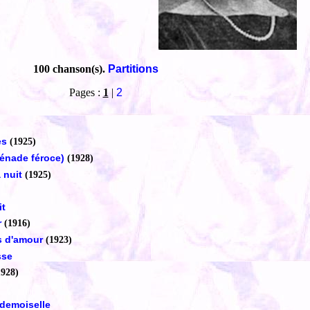
100 chanson(s).
Partitions
Pages :
1
|
2
es
(1925)
érénade féroce)
(1928)
 nuit
(1925)
it
r
(1916)
es d'amour
(1923)
sse
1928)
ademoiselle