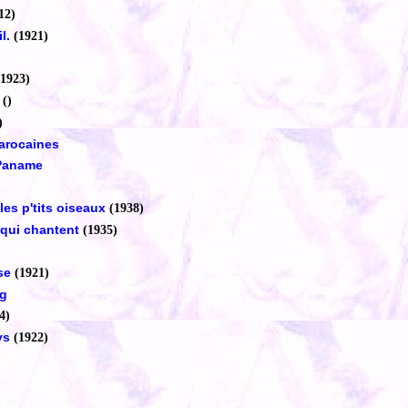
12)
l.
(1921)
(1923)
()
)
arocaines
'Paname
es p'tits oiseaux
(1938)
 qui chantent
(1935)
se
(1921)
rg
4)
ys
(1922)