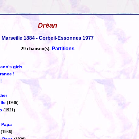
Dréan
Marseille 1884 - Corbeil-Essonnes 1977
29 chanson(s).
Partitions
ann's girls
France !
!
dier
lle
(1936)
no
(1921)
à Papa
(1936)