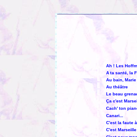
Ah ! Les Hoffm
A ta santé, la 
Au bain, Marie 
Au théâtre
Le beau grena
Ça c'est Marsei
Cach' ton pia
Canari...
C'est la faute 
C'est Marseille