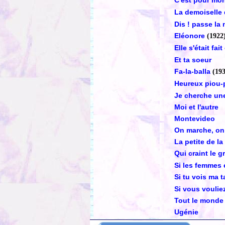
C'est pour mo
La demoiselle
Dis ! passe la 
Eléonore
(1922
Elle s'était fa
Et ta soeur
Fa-la-balla
(19
Heureux piou-
Je cherche un
Moi et l'autre
Montevideo
On marche, on
La petite de la
Qui craint le 
Si les femmes 
Si tu vois ma 
Si vous voulie
Tout le monde 
Ugénie