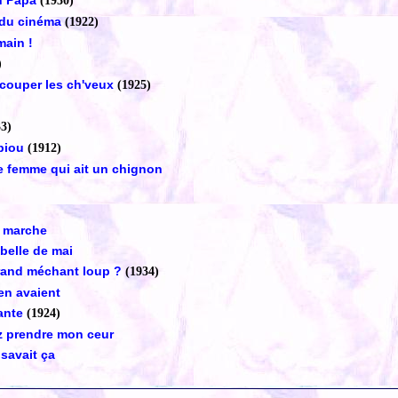
n Papa
(1930)
 du cinéma
(1922)
main !
)
it couper les ch'veux
(1925)
33)
piou
(1912)
e femme qui ait un chignon
 marche
 belle de mai
grand méchant loup ?
(1934)
en avaient
tante
(1924)
z prendre mon ceur
savait ça