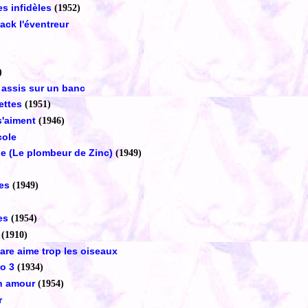
s infidèles
(1952)
ack l'éventreur
)
 assis sur un banc
ettes
(1951)
s'aiment
(1946)
cole
nue (Le plombeur de Zinc)
(1949)
tes
(1949)
res
(1954)
(1910)
are aime trop les oiseaux
o 3
(1934)
on amour
(1954)
r