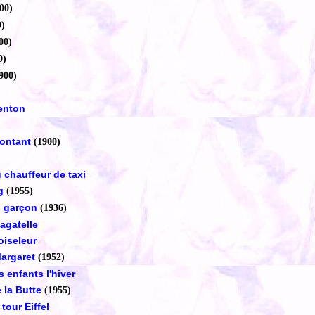
00)
0)
00)
0)
900)
enton
montant
(1900)
chauffeur de taxi
g
(1955)
s garçon
(1936)
agatelle
oiseleur
argaret
(1952)
 enfants l'hiver
 la Butte
(1955)
tour Eiffel