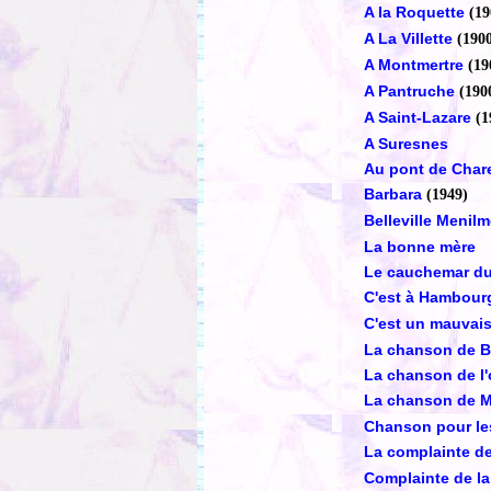
A la Roquette
(19
A La Villette
(190
A Montmertre
(19
A Pantruche
(190
A Saint-Lazare
(1
A Suresnes
Au pont de Char
Barbara
(1949)
Belleville Menil
La bonne mère
Le cauchemar du 
C'est à Hambour
C'est un mauvai
La chanson de B
La chanson de l'
La chanson de M
Chanson pour les
La complainte de
Complainte de la 