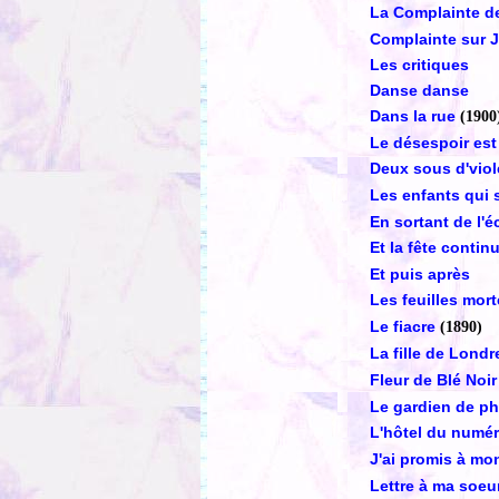
La Complainte de
Complainte sur J
Les critiques
Danse danse
Dans la rue
(1900
Le désespoir est
Deux sous d'viol
Les enfants qui 
En sortant de l'é
Et la fête conti
Et puis après
Les feuilles mor
Le fiacre
(1890)
La fille de Lond
Fleur de Blé Noir
Le gardien de ph
L'hôtel du numér
J'ai promis à m
Lettre à ma soeu