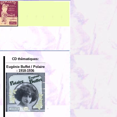
CD thèmatiques:
Eugénie Buffet / Polaire
: 1918-1936
..