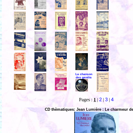
La chanson
des genêts
Pages :
1
|
2
|
3
|
4
CD thèmatiques: Jean Lumière : Le charmeur d