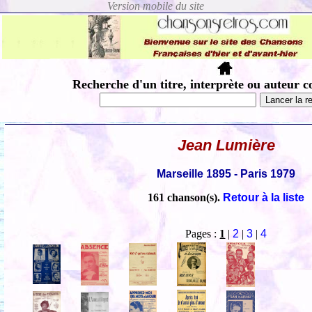
Recherche d'un titre, interprète ou auteur c
Jean Lumière
Marseille 1895 - Paris 1979
161 chanson(s).
Retour à la liste
Pages :
1
|
2
|
3
|
4