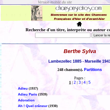
Recherche d'un titre, interprète ou auteur c
Berthe Sylva
Lambezellec 1885 - Marseille 194
248 chanson(s).
Partitions
Pages :
1
|
2
|
3
|
4
|
5
Adieu
(1937)
Adieu Paris
(1939)
Adoration
Ah ! Quel crâneur
(1930)