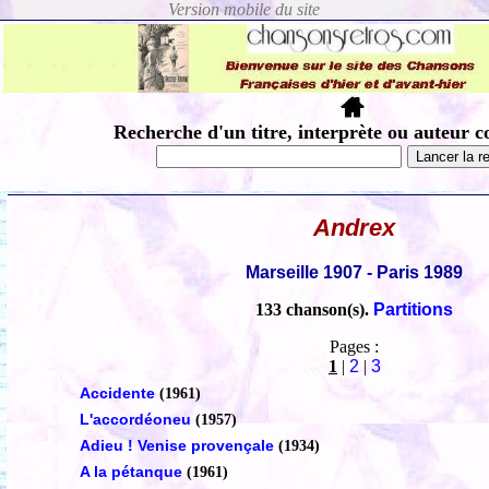
Recherche d'un titre, interprète ou auteur c
Andrex
Marseille 1907 - Paris 1989
133 chanson(s).
Partitions
Pages :
1
|
2
|
3
Accidente
(1961)
L'accordéoneu
(1957)
Adieu ! Venise provençale
(1934)
A la pétanque
(1961)