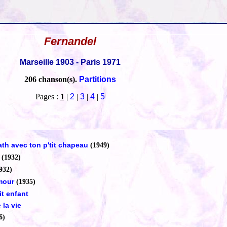
Fernandel
Marseille 1903 - Paris 1971
206 chanson(s).
Partitions
Pages :
1
|
2
|
3
|
4
|
5
ath avec ton p'tit chapeau
(1949)
(1932)
932)
amour
(1935)
tit enfant
 la vie
6)