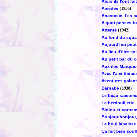
Alors ils l'ont fait
Amédée
(1936)
Anastasie, t'es 
A quoi penses tu
Attente
(1942)
Au fond du squa
Aujourd'hui peut
Au lieu d'être so
Au petit bar du c
Aux iles Marquis
Avec l'ami Bida
Aventures galan
Barnabé
(1938)
Le beau raccom
La berdouillette
Biniou et corne
Bonjour bonjour,
La bouillabaiss
Ça fait bien souff