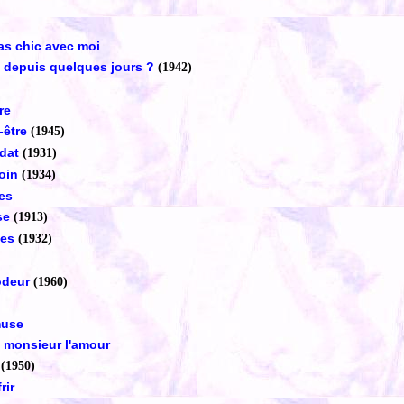
pas chic avec moi
 depuis quelques jours ?
(1942)
re
-être
(1945)
ldat
(1931)
oin
(1934)
es
sse
(1913)
tes
(1932)
odeur
(1960)
muse
 monsieur l'amour
e
(1950)
rir