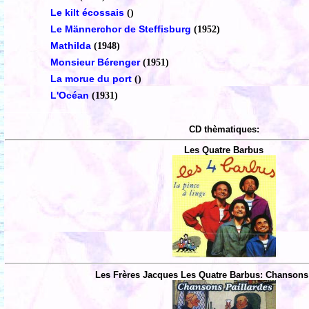
Le kilt écossais
()
Le Männerchor de Steffisburg
(1952)
Mathilda
(1948)
Monsieur Bérenger
(1951)
La morue du port
()
L'Océan
(1931)
CD thèmatiques:
Les Quatre Barbus
Les Frères Jacques Les Quatre Barbus: Chansons 