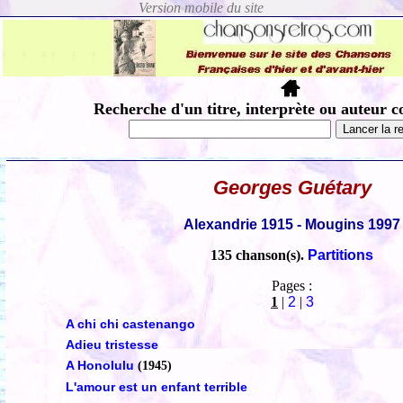
Recherche d'un titre, interprète ou auteur c
Georges Guétary
Alexandrie 1915 - Mougins 1997
135 chanson(s).
Partitions
Pages :
1
|
2
|
3
A chi chi castenango
Adieu tristesse
A Honolulu
(1945)
L'amour est un enfant terrible