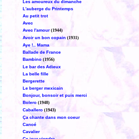
Les amoureux du dimanche
L'auberge du Printemps
Au petit trot
Avec
Avec l'amour
(1944)
Avoir un bon copain
(1931)
Aye !.. Mama
Ballade de France
Bambino
(1956)
Le bar des Adieux
La belle fille
Bergerette
Le berger mexicain
Bonjour, bonsoir et puis merci
Bolero
(1948)
Caballero
(1943)
Ça chante dans mon coeur
Canoé
Cavalier
Ce jour viendra