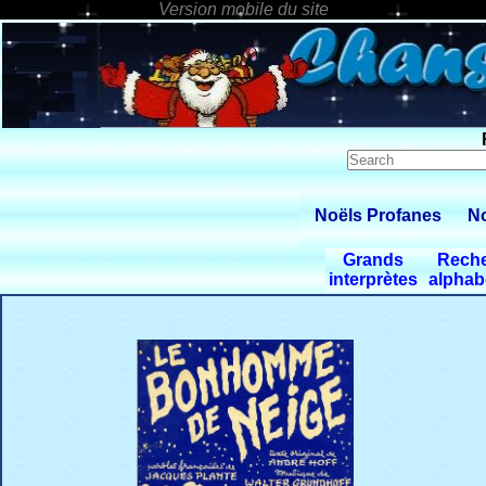
Noëls Profanes
No
Grands
Rech
interprètes
alphab