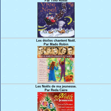
Par Tino Rossi
Les étoiles chantent Noël.
Par Mado Robin
Les Noëls de ma jeunesse.
Par Reda Caire