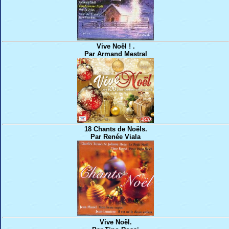
Vive Noël ! .
Par Armand Mestral
18 Chants de Noëls.
Par Renée Viala
Vive Noël.