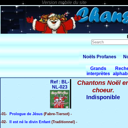
Noëls Profanes
No
Grands
Rech
interprètes
alphab
Chantons Noël e
Ref : BL-
NL-023
choeur.
Indisponible
-01-
Prologue de Jésus
(Fabre-Tiersot) -
-02-
Il est né le divin Enfant
(Traditionnel) -