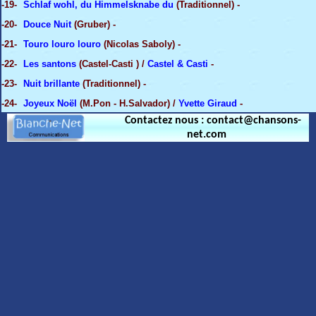
-19-
Schlaf wohl, du Himmelsknabe du
(Traditionnel) -
-20-
Douce Nuit
(Gruber) -
-21-
Touro louro louro
(Nicolas Saboly) -
-22-
Les santons
(Castel-Casti ) /
Castel & Casti
-
-23-
Nuit brillante
(Traditionnel) -
-24-
Joyeux Noël
(M.Pon - H.Salvador) /
Yvette Giraud
-
Contactez nous : contact@chansons-
net.com