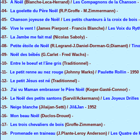
-03-
A Noël
(Blanche-Leca-Herrand) /
Les Compagnons de la Chanson
-
-04-
La goelette du Père Noël
(R.P.Groffe - M.Zimmermann) -
-05-
Chanson joyeuse de Noël
/
Les petits chanteurs à la croix de bois
-
-06-
Vive le vent !
(James Pierpont - Francis Blanche) /
Les Voix du Ry
-07-
La Jambe me fait mal
(Nicolas Saboly) -
-08-
Petite étoile de Noël
(R.Legrand-J.Daniel-Dorman-G;Diamant) /
Tino
-09-
Noël des bébés
(G.Carlet - Fred Wachs) -
-10-
Entre le boeuf et l'âne gris
(Traditionnel) -
-11-
Le petit renne au nez rouge
(Johnny Marks) /
Paulette Rollin
- 1950
-12-
Le petit Jésus est né
(Traditionnel) -
-13-
J'ai vu Maman embrasser le Père Noël
(Koger-Gasté-Connor) -
-14-
Le Noël des petits santons
(Sarvil/Ackermans) /
Les Joyeux Drilles
-15-
Neige blanche
(Jilaijan-Setti) /
Jil&Jan
- 1952
-16-
Mon beau Noël
(Duclos-Drouet) -
-17-
Les trois chevaliers de bois
(Groffe-Zimmeman) -
-18-
Promenade en traineau
(J.Plante-Leroy Anderson) /
Les Quatre de 